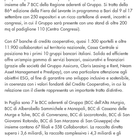
insieme alle 7 BCC della Regione aderenti al Gruppo. Si tratta della
86^ edizione della Fiera del Levante in programma a Bari dal 9 al 17
settembre con 250 espositori e un ricco cartellone di eventi, incontri e
congressi, in cui il Gruppo sarà presente con uno stand di oltre 200
mq al padiglione 110 (Centro Congressi).
Con 67 banche di credito cooperativo, quasi 1.500 sportelli e oltre
11.900 collaboratori sul territorio nazionale, Cassa Centrale si
posiziona tra i primi 10 gruppi bancari italiani. Solido ed efficiente
offre un’ampia gamma di servizi bancari, assicurativi e finanziari
(grazie alle società del Gruppo Assicura, Claris Leasing e Rent, Neam
Asset Management e Prestipay), con una particolare attenzione agli
obiettivi ESG, al fine di garantire uno sviluppo inclusivo e sostenibile,
in coerenza con i valori fondanti del Credito Cooperativo, in cui la
relazione con il cliente rappresenta un importante tratto distintivo.
In Puglia sono 7 le BCC aderenti al Gruppo (BCC dell’Alta Murgia,
BCC di Alberobello Sammichele e Monopoli, BCC di Cassano delle
Murge e Tolve, BCC di Conversano, BCC di Locorotondo, BCC di San
Giovanni Rotondo, BCC di San Marzano di San Giuseppe) che
insieme contano 67 filiali e 558 Collaboratori. La raccolta diretta
supera i 3,6 miliardi, la raccolta complessiva i 4,3 miliardi e gli