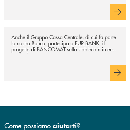
/news/anche-il-gruppo-cassa-centrale-partecipa-a-eurbank-il-progetto-d
Anche il Gruppo Cassa Centrale, di cui fa parte
la nostra Banca, partecipa a EUR.BANK, il
progetto di BANCOMAT sulla stablecoin in euro
e sul relativo ecosistema
Come possiamo
?
aiutarti