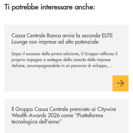
Ti potrebbe interessare anche:
/news/cassa-centrale-banca-avvia-la-seconda-elite-lounge-con-imprese-
Cassa Centrale Banca avvia la seconda ELITE
Lounge con imprese ad alto potenziale
Dopo il successo della prima edizione, il Gruppo rafforza il
proprio impegno a sostegno della crescita delle imprese
italiane, accompagnandole in un percorso di sviluppo,
innovazione e accesso ai mercati dei capitali.
/news/il-gruppo-cassa-centrale-premiato-ai-citywire-wealth-awards-20
Il Gruppo Cassa Centrale premiato ai Citywire
Wealth Awards 2026 come “Piattaforma
tecnologica dell’anno”