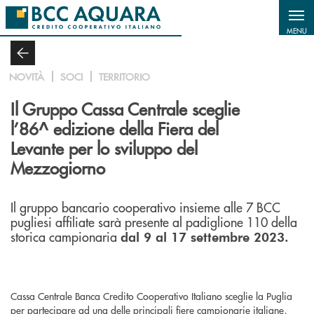
Salta al contenuto principale
MENU
NOVITÀ
SOCI
TERRITORIO
Il Gruppo Cassa Centrale sceglie
l’86^ edizione della Fiera del
Levante per lo sviluppo del
Mezzogiorno
Il gruppo bancario cooperativo insieme alle 7 BCC
pugliesi affiliate sarà presente al padiglione 110 della
storica campionaria
dal 9 al 17 settembre 2023.
Cassa Centrale Banca Credito Cooperativo Italiano sceglie la Puglia
per partecipare ad una delle principali fiere campionarie italiane,