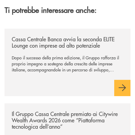
Ti potrebbe interessare anche:
/news/cassa-centrale-banca-avvia-la-seconda-elite-lounge-con-imprese-
Cassa Centrale Banca avvia la seconda ELITE
Lounge con imprese ad alto potenziale
Dopo il successo della prima edizione, il Gruppo rafforza il
proprio impegno a sostegno della crescita delle imprese
italiane, accompagnandole in un percorso di sviluppo,
innovazione e accesso ai mercati dei capitali.
/news/il-gruppo-cassa-centrale-premiato-ai-citywire-wealth-awards-20
Il Gruppo Cassa Centrale premiato ai Citywire
Wealth Awards 2026 come “Piattaforma
tecnologica dell’anno”