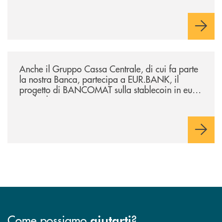
/news/anche-il-gruppo-cassa-centrale-partecipa-a-eurbank-il-progetto-d
Anche il Gruppo Cassa Centrale, di cui fa parte
la nostra Banca, partecipa a EUR.BANK, il
progetto di BANCOMAT sulla stablecoin in euro
e sul relativo ecosistema
Come possiamo
?
aiutarti