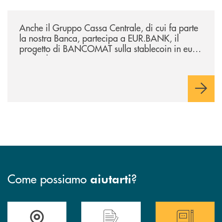
/news/anche-il-gruppo-cassa-centrale-partecipa-a-eurbank-il-progetto-d
Anche il Gruppo Cassa Centrale, di cui fa parte
la nostra Banca, partecipa a EUR.BANK, il
progetto di BANCOMAT sulla stablecoin in euro
e sul relativo ecosistema
Come possiamo
?
aiutarti
Trova la filiale più vicina a te
Hai bisogno di assistenza immediata ?
Hai bisogno di alcun