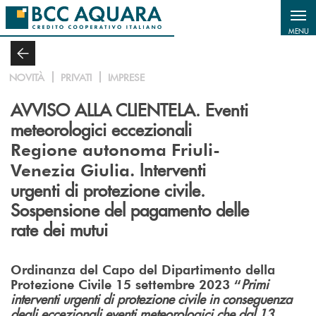
Salta al contenuto principale
MENU
NOVITÀ
PRIVATI
IMPRESE
AVVISO ALLA CLIENTELA. Eventi
meteorologici eccezionali
Regione autonoma Friuli-
Interventi
Venezia Giulia.
urgenti di protezione civile.
Sospensione del pagamento delle
rate dei mutui
Ordinanza del Capo del Dipartimento della
Primi
Protezione Civile 15 settembre 2023 “
interventi urgenti di protezione civile in conseguenza
degli eccezionali eventi meteorologici che
dal 13