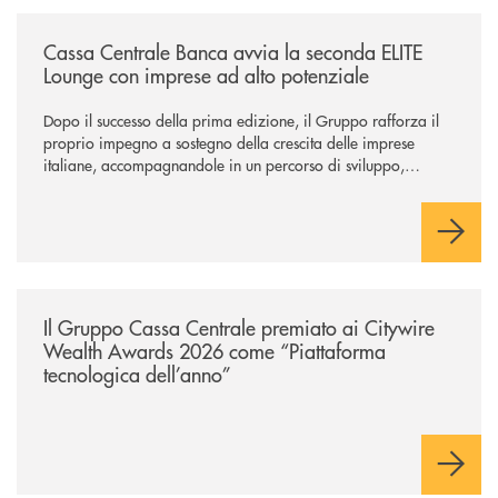
/news/cassa-centrale-banca-avvia-la-seconda-elite-lounge-con-imprese-
Cassa Centrale Banca avvia la seconda ELITE
Lounge con imprese ad alto potenziale
Dopo il successo della prima edizione, il Gruppo rafforza il
proprio impegno a sostegno della crescita delle imprese
italiane, accompagnandole in un percorso di sviluppo,
innovazione e accesso ai mercati dei capitali.
/news/il-gruppo-cassa-centrale-premiato-ai-citywire-wealth-awards-20
Il Gruppo Cassa Centrale premiato ai Citywire
Wealth Awards 2026 come “Piattaforma
tecnologica dell’anno”