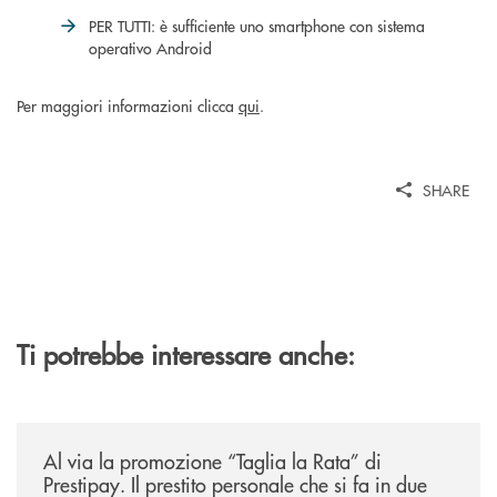
PER TUTTI: è sufficiente uno smartphone con sistema
operativo Android
Per maggiori informazioni clicca
qui
.
SHARE
Ti potrebbe interessare anche:
/news/al-via-la-promozione-taglia-la-rata-di-prestipay-il-prestito-perso
Al via la promozione “Taglia la Rata” di
Prestipay. Il prestito personale che si fa in due