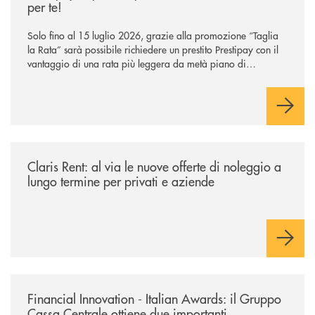
per te!
Solo fino al 15 luglio 2026, grazie alla promozione “Taglia
la Rata” sarà possibile richiedere un prestito Prestipay con il
vantaggio di una rata più leggera da metà piano di
rimborso.
/news/claris-rent-al-via-le-nuove-offerte-di-noleggio-a-lungo-termine-p
Claris Rent: al via le nuove offerte di noleggio a
lungo termine per privati e aziende
/news/financial-innovation-italian-awards-il-gruppo-cassa-centrale-otti
Financial Innovation - Italian Awards: il Gruppo
Cassa Centrale ottiene due importanti