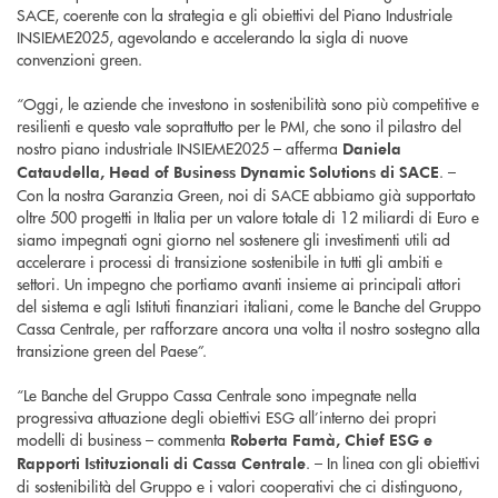
SACE, coerente con la strategia e gli obiettivi del Piano Industriale
INSIEME2025, agevolando e accelerando la sigla di nuove
convenzioni green.
“Oggi, le aziende che investono in sostenibilità sono più competitive e
resilienti e questo vale soprattutto per le PMI, che sono il pilastro del
nostro piano industriale INSIEME2025 – afferma
Daniela
. –
Cataudella, Head of Business Dynamic Solutions di SACE
Con la nostra Garanzia Green, noi di SACE abbiamo già supportato
oltre 500 progetti in Italia per un valore totale di 12 miliardi di Euro e
siamo impegnati ogni giorno nel sostenere gli investimenti utili ad
accelerare i processi di transizione sostenibile in tutti gli ambiti e
settori. Un impegno che portiamo avanti insieme ai principali attori
del sistema e agli Istituti finanziari italiani, come le Banche del Gruppo
Cassa Centrale, per rafforzare ancora una volta il nostro sostegno alla
transizione green del Paese”.
“Le Banche del Gruppo Cassa Centrale sono impegnate nella
progressiva attuazione degli obiettivi ESG all’interno dei propri
modelli di business – commenta
Roberta Famà, Chief ESG e
. – In linea con gli obiettivi
Rapporti Istituzionali di Cassa Centrale
di sostenibilità del Gruppo e i valori cooperativi che ci distinguono,