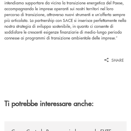
intendiamo supportare da vicino la transizione energetica del Paese,
accompagnando le imprese operanti sui nostri territori nel loro
percorso di transizione, attraverso nuovi strumenti e un’offerta sempre
più articolata. La partnership con SACE si inserisce perfettamente nella
nostra strategia di sviluppo sostenibile, in quanto ci consente di
soddisfare le crescenti esigenze finanziarie di medio-lungo periodo
connesse ai programmi di transizione ambientale delle imprese.”
SHARE
Ti potrebbe interessare anche:
/news/cassa-centrale-banca-avvia-la-seconda-elite-lounge-con-imprese-