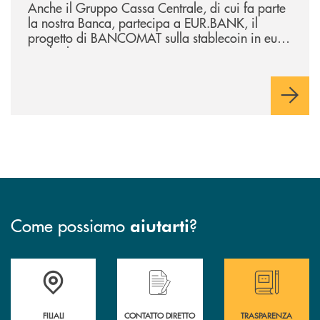
Anche il Gruppo Cassa Centrale, di cui fa parte
la nostra Banca, partecipa a EUR.BANK, il
progetto di BANCOMAT sulla stablecoin in euro
e sul relativo ecosistema
Come possiamo
?
aiutarti
Trova la filiale più vicina a te
Hai bisogno di assistenza immediata ?
Hai bisogno di alcun
FILIALI
CONTATTO DIRETTO
TRASPARENZA