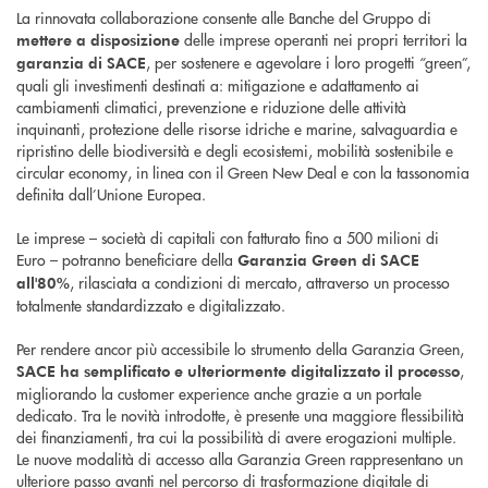
La rinnovata collaborazione consente alle Banche del Gruppo di
delle imprese operanti nei propri territori la
mettere a disposizione
, per sostenere e agevolare i loro progetti “green”,
garanzia di SACE
quali gli investimenti destinati a: mitigazione e adattamento ai
cambiamenti climatici, prevenzione e riduzione delle attività
inquinanti, protezione delle risorse idriche e marine, salvaguardia e
ripristino delle biodiversità e degli ecosistemi, mobilità sostenibile e
circular economy, in linea con il Green New Deal e con la tassonomia
definita dall’Unione Europea.
Le imprese – società di capitali con fatturato fino a 500 milioni di
Euro – potranno beneficiare della
Garanzia Green di SACE
, rilasciata a condizioni di mercato, attraverso un processo
all'80%
totalmente standardizzato e digitalizzato.
Per rendere ancor più accessibile lo strumento della Garanzia Green,
,
SACE ha semplificato e ulteriormente digitalizzato il processo
migliorando la customer experience anche grazie a un portale
dedicato. Tra le novità introdotte, è presente una maggiore flessibilità
dei finanziamenti, tra cui la possibilità di avere erogazioni multiple.
Le nuove modalità di accesso alla Garanzia Green rappresentano un
ulteriore passo avanti nel percorso di trasformazione digitale di