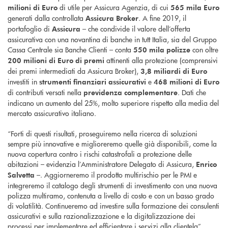
di utile per Assicura Agenzia, di cui
milioni di Euro
565 mila Euro
generati dalla controllata
. A fine 2019, il
Assicura Broker
portafoglio di
– che condivide il valore dell’offerta
Assicura
assicurativa con una novantina di banche in tutt Italia, sia del Gruppo
Cassa Centrale sia Banche Clienti – conta
con oltre
550 mila polizze
attinenti alla protezione (comprensivi
200 milioni di Euro di premi
dei premi intermediati da Assicura Broker),
3,8 miliardi di Euro
investiti in
e
strumenti finanziari assicurativi
468 milioni di Euro
di contributi versati nella
. Dati che
previdenza complementare
indicano un aumento del 25%, molto superiore rispetto alla media del
mercato assicurativo italiano.
“Forti di questi risultati, proseguiremo nella ricerca di soluzioni
sempre più innovative e miglioreremo quelle già disponibili, come la
nuova copertura contro i rischi catastrofali a protezione delle
abitazioni – evidenzia l’Amministratore Delegato di Assicura,
Enrico
–. Aggiorneremo il prodotto multirischio per le PMI e
Salvetta
integreremo il catalogo degli strumenti di investimento con una nuova
polizza multiramo, contenuta a livello di costo e con un basso grado
di volatilità. Continueremo ad investire sulla formazione dei consulenti
assicurativi e sulla razionalizzazione e la digitalizzazione dei
processi per implementare ed efficientare i servizi alla clientela”.