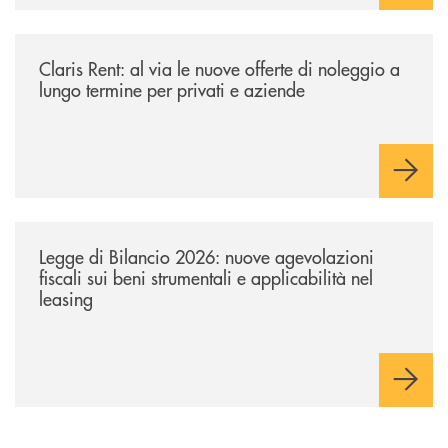
/news/claris-rent-al-via-le-nuove-offerte-di-noleggio-a-lungo-termine-p
Claris Rent: al via le nuove offerte di noleggio a
lungo termine per privati e aziende
/news/legge-di-bilancio-2026-nuove-agevolazioni-fiscali-sui-beni-strume
Legge di Bilancio 2026: nuove agevolazioni
fiscali sui beni strumentali e applicabilità nel
leasing