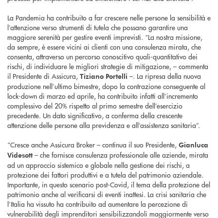
La Pandemia ha contribuito a far crescere nelle persone la sensibilità e
l’attenzione verso strumenti di tutela che possano garantire una
maggiore serenità per gestire eventi imprevisti. “La nostra missione,
da sempre, è essere vicini ai clienti con una consulenza mirata, che
consenta, attraverso un percorso conoscitivo quali-quantitativo dei
rischi, di individuare le migliori strategie di mitigazione, – commenta
il Presidente di Assicura,
–. La ripresa della nuova
Tiziano Portelli
produzione nell’ultimo bimestre, dopo la contrazione conseguente al
lock-down di marzo ed aprile, ha contribuito infatti all’incremento
complessivo del 20% rispetto al primo semestre dell’esercizio
precedente. Un dato significativo, a conferma della crescente
attenzione delle persone alla previdenza e all’assistenza sanitaria”.
“Cresce anche Assicura Broker – continua il suo Presidente,
Gianluca
– che fornisce consulenza professionale alle aziende, mirata
Videsott
ad un approccio sistemico e globale nella gestione dei rischi, a
protezione dei fattori produttivi e a tutela del patrimonio aziendale.
Importante, in questo scenario post-Covid, il tema della protezione del
patrimonio anche al verificarsi di eventi inattesi. La crisi sanitaria che
l’Italia ha vissuto ha contribuito ad aumentare la percezione di
vulnerabilità degli imprenditori sensibilizzandoli maggiormente verso