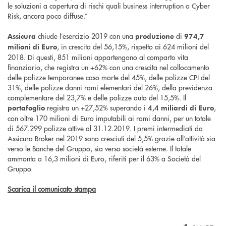
le soluzioni a copertura di rischi quali business interruption o Cyber
Risk, ancora poco diffuse.”
chiude l’esercizio 2019 con una
di
Assicura
produzione
974,7
, in crescita del 56,15%, rispetto ai 624 milioni del
milioni di Euro
2018. Di questi, 851 milioni appartengono al comparto vita
finanziario, che registra un +62% con una crescita nel collocamento
delle polizze temporanee caso morte del 45%, delle polizze CPI del
31%, delle polizze danni rami elementari del 26%, della previdenza
complementare del 23,7% e delle polizze auto del 15,5%. Il
registra un +27,52% superando i
,
portafoglio
4,4 miliardi di Euro
con oltre 170 milioni di Euro imputabili ai rami danni, per un totale
di 567.299 polizze attive al 31.12.2019. I premi intermediati da
Assicura Broker nel 2019 sono cresciuti del 5,5% grazie all’attività sia
verso le Banche del Gruppo, sia verso società esterne. Il totale
ammonta a 16,3 milioni di Euro, riferiti per il 63% a Società del
Gruppo
Scarica il comunicato stampa