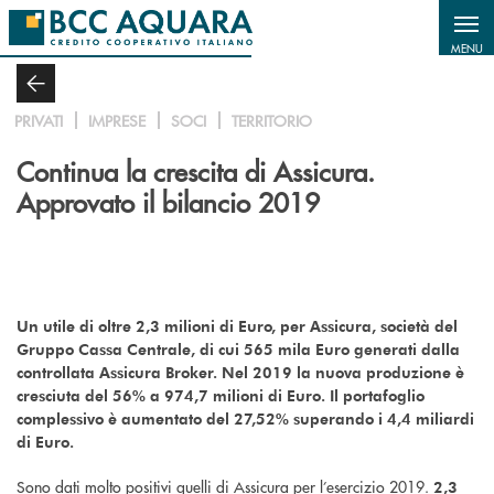
Salta al contenuto principale
MENU
PRIVATI
IMPRESE
SOCI
TERRITORIO
Continua la crescita di Assicura.
Approvato il bilancio 2019
Un utile di oltre 2,3 milioni di Euro, per Assicura, società del
Gruppo Cassa Centrale, di cui 565 mila Euro generati dalla
controllata Assicura Broker. Nel 2019 la nuova produzione è
cresciuta del 56% a 974,7 milioni di Euro. Il portafoglio
complessivo è aumentato del 27,52% superando i 4,4 miliardi
di Euro.
Sono dati molto positivi quelli di Assicura per l’esercizio 2019.
2,3