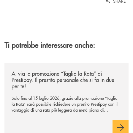
SHARE
Ti potrebbe interessare anche:
/news/al-via-la-promozione-taglia-la-rata-di-prestipay-il-prestito-perso
Al via la promozione “Taglia la Rata” di
Prestipay. Il prestito personale che si fa in due
per te!
Solo fino al 15 luglio 2026, grazie alla promozione “Taglia
la Rata” sarà possibile richiedere un prestito Prestipay con il
vantaggio di una rata più leggera da metà piano di
rimborso.