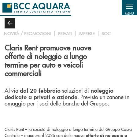
Salta al contenuto principale
MENU
NOVITÀ / PROMOZIONI
PRIVATI
IMPRESE
SOCI
Claris Rent promuove nuove
offerte di noleggio a lungo
termine per auto e veicoli
commerciali
Al via
soluzioni di
dal 20 febbraio
noleggio
. Previsto un canone in
dedicate a privati e aziende
omaggio per i soci delle banche del Gruppo.
Claris Rent – la società di noleggio a lungo termine del Gruppo Cassa
Centrale – inaugura il 2026 con delle nuove
offerte di noleggio a