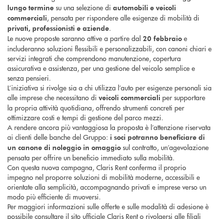
su una selezione di
lungo termine
automobili e veicoli
, pensata per rispondere alle esigenze di mobilità di
commerciali
.
privati, professionisti e aziende
Le nuove proposte saranno attive a partire dal
e
20 febbraio
includeranno soluzioni flessibili e personalizzabili, con canoni chiari e
servizi integrati che comprendono manutenzione, copertura
assicurativa e assistenza, per una gestione del veicolo semplice e
senza pensieri.
L’iniziativa si rivolge sia a chi utilizza l’auto per esigenze personali sia
alle imprese che necessitano di
per supportare
veicoli commerciali
la propria attività quotidiana, offrendo strumenti concreti per
ottimizzare costi e tempi di gestione del parco mezzi.
A rendere ancora più vantaggiosa la proposta è l’attenzione riservata
ai clienti delle banche del Gruppo:
i soci potranno beneficiare di
sul contratto, un’agevolazione
un canone di noleggio in omaggio
pensata per offrire un beneficio immediato sulla mobilità.
Con questa nuova campagna, Claris Rent conferma il proprio
impegno nel proporre soluzioni di mobilità moderne, accessibili e
orientate alla semplicità, accompagnando privati e imprese verso un
modo più efficiente di muoversi.
Per maggiori informazioni sulle offerte e sulle modalità di adesione è
possibile consultare il sito ufficiale Claris Rent o rivolgersi alle filiali