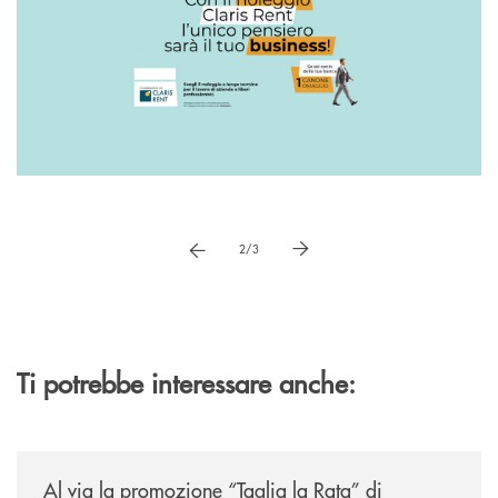
Pause
vai a immagne precedente
vai a immagine successiva
2/3
Ti potrebbe interessare anche:
/news/al-via-la-promozione-taglia-la-rata-di-prestipay-il-prestito-perso
Al via la promozione “Taglia la Rata” di