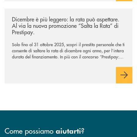
/news/salta-la-rata-di-prestipay-solo-fino-al-31-ottobre-2025/
Dicembre è più leggero: la rata può aspettare.
Al via la nuova promozione “Salta la Rata” di
Prestipay.
Solo fino al 31 ottobre 2025, scopri il prestito personale che ti
consente di saltare la rata di dicembre ogni anno, per l’intera
durata del finanziamento. In più con il concorso “Prestipay: la
scelta che ti premia”, ottieni un prestito Prestipay e puoi
vincere uno dei 400 Buoni Regalo Amazon.it* da 50€ in
palio.
Come possiamo
?
aiutarti