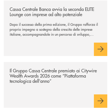
/news/cassa-centrale-banca-avvia-la-seconda-elite-lounge-con-imprese-
Cassa Centrale Banca avvia la seconda ELITE
Lounge con imprese ad alto potenziale
Dopo il successo della prima edizione, il Gruppo rafforza il
proprio impegno a sostegno della crescita delle imprese
italiane, accompagnandole in un percorso di sviluppo,
innovazione e accesso ai mercati dei capitali.
/news/il-gruppo-cassa-centrale-premiato-ai-citywire-wealth-awards-20
Il Gruppo Cassa Centrale premiato ai Citywire
Wealth Awards 2026 come “Piattaforma
tecnologica dell’anno”