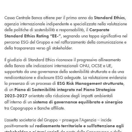
Cassa Centrale Banca ottiene per il primo anno da
,
Standard Ethics
agenzia internazionale indipendente e specializzata nella valutazione
delle politiche di sostenibilità e responsabilità, il
Corporate
, segnando una tappa significativa nel
Standard Ethics Rating “EE-”
percorso ESG del Gruppo e nel rafforzamento della comunicazione e
della trasparenza verso gli stakeholder.
Il giudizio di Standard Ethics riconosce il progressivo allineamento
della Banca alle indicazioni internazionali ONU, OCSE e UE,
supportato da una governance della sostenibilità strutturata e da una
rendicontazione e disclosure ESG adeguate. La valutazione evidenzia
la presenza di un processo di
,
ESG Risk Management strutturato
di un
Piano di Sostenibilità integrato nel Piano Strategico
orientato alla riduzione degli impatti ambientali
2025-2027
all’interno di un
sistema di governance equilibrato e sinergico
tra Capogruppo e Banche affiliate.
L’assetto societario del Gruppo – prosegue l’Agenzia – incide
positivamente sul
radicamento territoriale e sull’attenzione agli
da parte della Capogruppo e delle
stakeholder e ai temi sociali