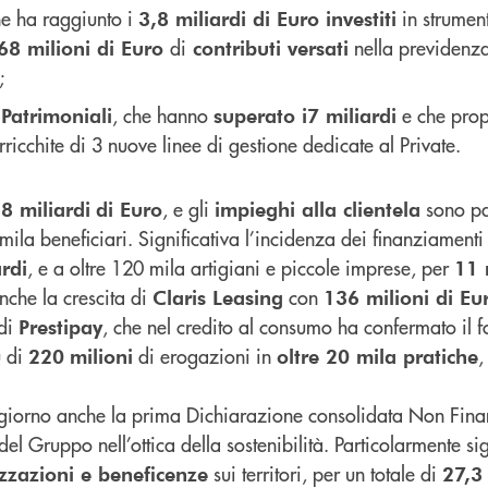
he ha raggiunto i
in strument
3,8 miliardi di Euro investiti
di
nella previdenz
68 milioni di Euro
contributi versati
;
, che hanno
e che prop
 Patrimoniali
superato i
7 miliardi
rricchite di 3 nuove linee di gestione dedicate al Private.
, e gli
sono pa
8 miliardi
di Euro
impieghi alla clientela
mila beneficiari. Significativa l’incidenza dei finanziament
, e a oltre 120 mila artigiani e piccole imprese, per
rdi
11 
anche la crescita di
con
Claris Leasing
136 milioni di Eu
 di
, che nel credito al consumo ha confermato il fo
Prestipay
ù di
di erogazioni in
,
220
milioni
oltre 20 mila pratiche
el giorno anche la prima Dichiarazione consolidata Non Fina
 del Gruppo nell’ottica della sostenibilità. Particolarmente sig
sui territori, per un totale di
zzazioni e beneficenze
27,3 