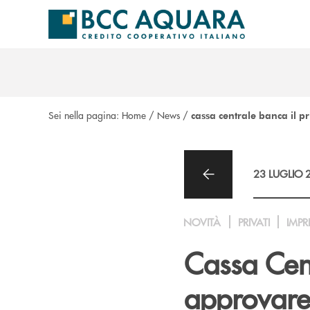
Salta al contenuto principale
Sei nella pagina:
Home
/
News
/
cassa centrale banca il p
23 LUGLIO 
NOVITÀ
PRIVATI
IMPR
Cassa Cent
approvare 