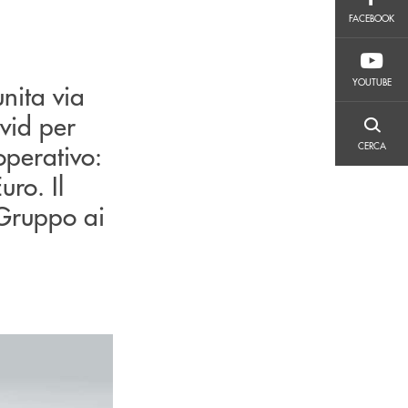
FACEBOOK
FACEBOOK
YOUTUBE
YOUTUBE
nita via
ovid per
CERCA
perativo:
CERCA
uro. Il
l Gruppo ai