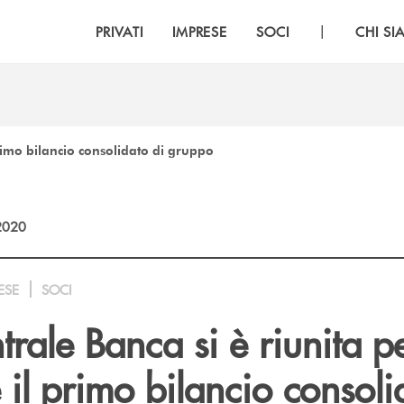
|
PRIVATI
IMPRESE
SOCI
CHI S
rimo bilancio consolidato di gruppo
2020
ESE
SOCI
rale Banca si è riunita p
il primo bilancio consoli