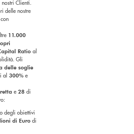
nostri Clienti.
i delle nostre
 con
oltre
11.000
opri
al
Capital Ratio
idità. Gli
a delle soglie
i al
e
300%
e
di
iretta
28
vo:
 degli obiettivi
di
ioni di Euro