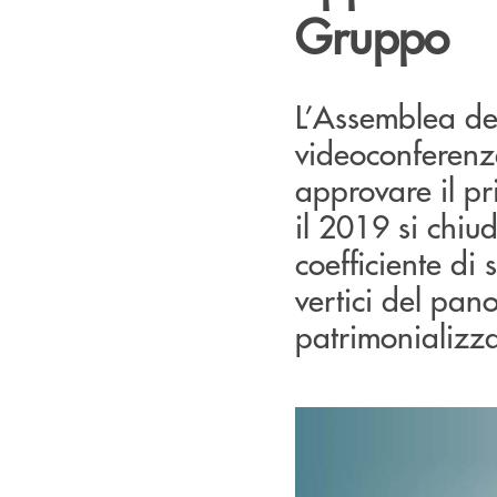
Gruppo
L’Assemblea dei
videoconferenza
approvare il p
il 2019 si chiud
coefficiente di
vertici del pa
patrimonializz