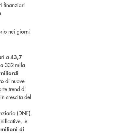
i finanziari
a
rio nei giorni
ri a
43,7
i a 332 mila
miliardi
di nuove
ro
rte trend di
 in crescita del
nziaria (DNF),
nificative, le
milioni di