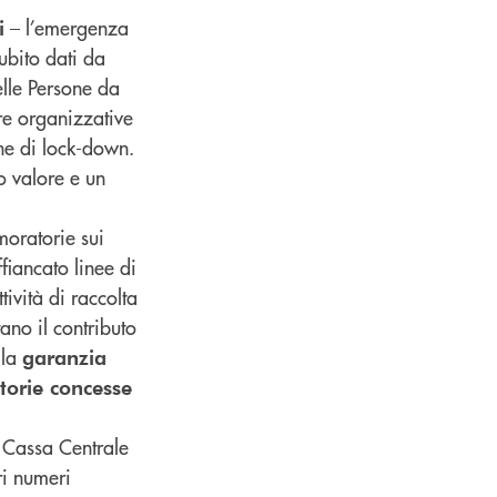
– l’emergenza
i
ubito dati da
elle Persone da
re organizzative
one di lock-down.
o valore e un
moratorie sui
fiancato linee di
ività di raccolta
ano il contributo
 la
garanzia
torie concesse
 Cassa Centrale
ri numeri