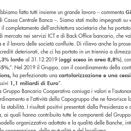
abbiamo fatto tutti insieme un grande lavoro – commenta
Gi
di Cassa Centrale Banca –. Siamo stati molto impegnati su va
 il completamento dell’architettura societaria che ha portato
 di mercato nei servizi ICT e di Back Office bancario, che va
e il lavoro delle società confluite. Di rilievo anche la pros
 crediti deteriorati, che ci ha portato in un triennio a dimezz
al 31.12.2019 (
), c
 9,3% lordo
oggi sceso in area
8,8%
,”. Nel 2019 il Gruppo, con il coordinamento della cont
55%
ha perfezionato una
ions,
cartolarizzazione e una cessi
ssivi
”.
1,1 miliardi di Euro
a Gruppo Bancario Cooperativo coniuga i valori e l’autono
dinamento e l’attività della Capogruppo che ne favorisce la 
e la stabilità. I risultati positivi presentati dalla Presidenza 
 ai quali hanno contribuito tutte le componenti del Gruppo,
modello organizzativo adottato e la qualità delle Banche, int
lla cooperazione, della mutualità e del localismo.