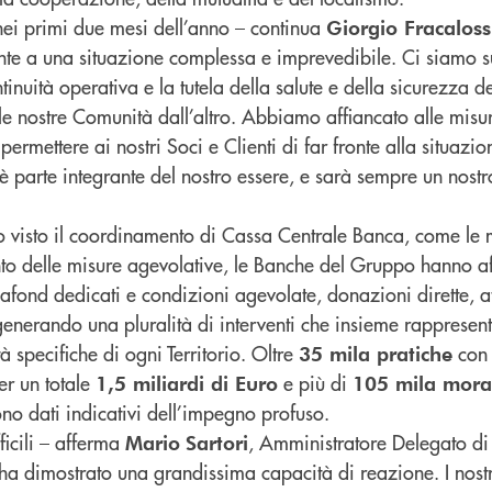
ei primi due mesi dell’anno – continua
Giorgio Fracaloss
onte a una situazione complessa e imprevedibile. Ci siamo s
tinuità operativa e la tutela della salute e della sicurezza d
 le nostre Comunità dall’altro. Abbiamo affiancato alle misu
 permettere ai nostri Soci e Clienti di far fronte alla situazi
i è parte integrante del nostro essere, e sarà sempre un nostr
no visto il coordinamento di Cassa Centrale Banca, come le 
nto delle misure agevolative, le Banche del Gruppo hanno af
lafond dedicati e condizioni agevolate, donazioni dirette, att
, generando una pluralità di interventi che insieme rappresent
à specifiche di ogni Territorio. Oltre
con
35 mila pratiche
r un totale
e più di
1,5 miliardi di Euro
105 mila mora
no dati indicativi dell’impegno profuso.
ficili – afferma
, Amministratore Delegato di
Mario
Sartori
 ha dimostrato una grandissima capacità di reazione. I nost