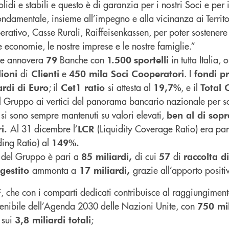
di e stabili e questo è di garanzia per i nostri Soci e per i 
damentale, insieme all’impegno e alla vicinanza ai Territor
rativo, Casse Rurali, Raiffeisenkassen, per poter sostenere
 economie, le nostre imprese e le nostre famiglie.”
le annovera
Banche con
in tutta Italia, 
79
1.500
sportelli
di
e
. I
lioni
Clienti
450 mila Soci Cooperatori
fondi pr
; il
si attesta al
, e il
ardi di Euro
Cet1 ratio
19,7%
Total 
 Gruppo ai vertici del panorama bancario nazionale per sol
si sono sempre mantenuti su valori elevati,
à
ben al di sopr
Al 31 dicembre l’
(Liquidity Coverage Ratio) era par
ri.
LCR
ding Ratio) al
149%.
a del Gruppo è pari a
di cui
di
85 miliardi,
57
raccolta d
ammonta a
grazie all’apporto positi
 gestito
17 miliardi,
, che con i comparti dedicati contribuisce al raggiungimento
F
tenibile dell’Agenda 2030 delle Nazioni Unite, con
750 mil
sui
;
3,8 miliardi totali