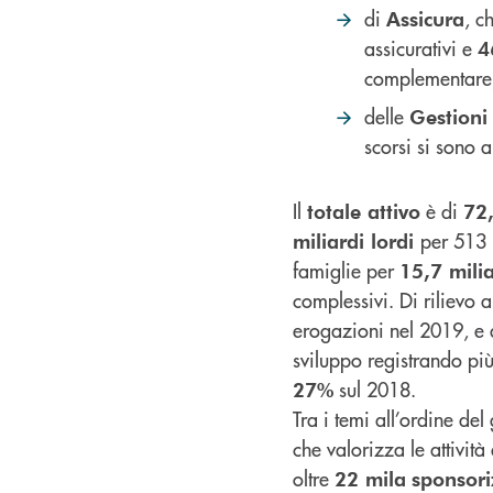
di
, c
Assicura
assicurativi e
4
complementare
delle
Gestioni
scorsi si sono a
Il
è di
totale attivo
72,
per 513 
miliardi lordi
famiglie per
15,7 milia
complessivi. Di rilievo 
erogazioni nel 2019, e
sviluppo registrando pi
sul 2018.
27%
Tra i temi all’ordine d
che valorizza le attività
oltre
22 mila
sponsori