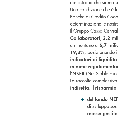
dimostrano che siamo soli
Una condizione che è fon
Banche di Credito Coope
determinazione le nostre
Il Gruppo Cassa Centra
,
Collaboratori
2,2 mi
ammontano a
6,7 mili
posizionando il
19,8%,
indicatori di liquidit
minime regolamenta
l’
(Net Stable Fun
NSFR
La raccolta complessiv
. Il
indiretta
risparmio
del
fondo NE
di sviluppo sos
masse gestite