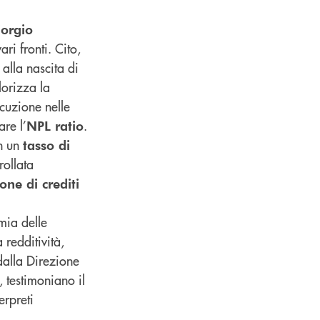
orgio
ri fronti. Cito,
 alla nascita di
lorizza la
ecuzione nelle
are l’
.
NPL ratio
on un
tasso di
rollata
one di crediti
mia delle
redditività,
e dalla Direzione
 testimoniano il
erpreti