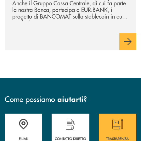
Anche il Gruppo Cassa Centrale, di cui fa parte
la nostra Banca, partecipa a EUR.BANK, il
progetto di BANCOMAT sulla stablecoin in euro
e sul relativo ecosistema
Come possiamo
?
aiutarti
Trova la filiale più vicina a te
Hai bisogno di assistenza immediata ?
Hai bisogno di alcun
FILIALI
CONTATTO DIRETTO
TRASPARENZA