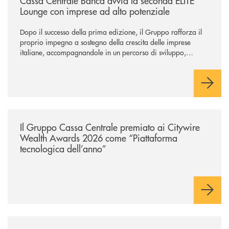
Cassa Centrale Banca avvia la seconda ELITE
Lounge con imprese ad alto potenziale
Dopo il successo della prima edizione, il Gruppo rafforza il
proprio impegno a sostegno della crescita delle imprese
italiane, accompagnandole in un percorso di sviluppo,
innovazione e accesso ai mercati dei capitali.
/news/il-gruppo-cassa-centrale-premiato-ai-citywire-wealth-awards-20
Il Gruppo Cassa Centrale premiato ai Citywire
Wealth Awards 2026 come “Piattaforma
tecnologica dell’anno”
/news/anche-il-gruppo-cassa-centrale-partecipa-a-eurbank-il-progetto-d