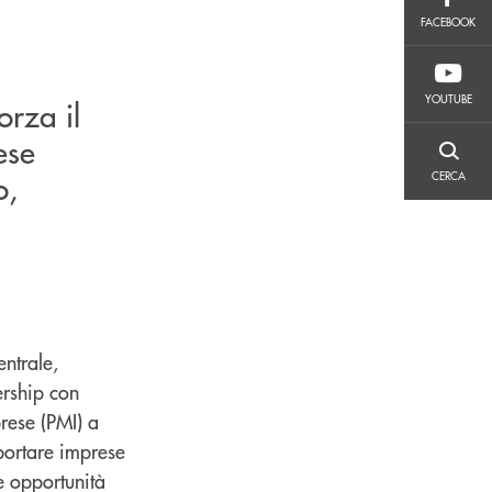
FACEBOOK
FACEBOOK
YOUTUBE
YOUTUBE
orza il
ese
CERCA
o,
CERCA
ntrale,
ership con
rese (PMI) a
pportare imprese
e opportunità