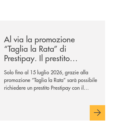
ll-anno/
ank-il-progetto-di-bancomat-sulla-stablecoin-in-euro/
news/al-via-la-promozione-taglia-la-rata-di-prestipay-il-pr
Al via la promozione
“Taglia la Rata” di
Prestipay. Il prestito
personale che si fa in due
Solo fino al 15 luglio 2026, grazie alla
per te!
promozione “Taglia la Rata” sarà possibile
richiedere un prestito Prestipay con il
vantaggio di una rata più leggera da metà
piano di rimborso.