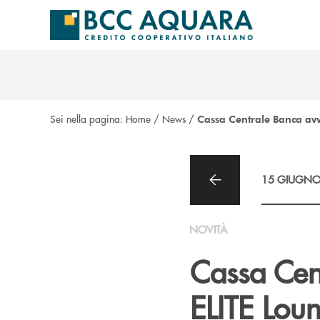
Salta al contenuto principale
Sei nella pagina:
Home
/
News
/
Cassa Centrale Banca avv
15 GIUGNO
NOVITÀ
Cassa Cen
ELITE Lou