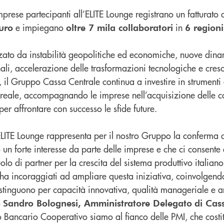
prese partecipanti all’ELITE Lounge registrano un fatturato
e impiegano
in
euro
oltre 7 mila collaboratori
6 regioni
izzato da instabilità geopolitiche ed economiche, nuove din
ali, accelerazione delle trasformazioni tecnologiche e cres
 il Gruppo Cassa Centrale continua a investire in strumenti 
 reale, accompagnando le imprese nell’acquisizione delle 
per affrontare con successo le sfide future.
ELITE Lounge rappresenta per il nostro Gruppo la conferma d
 un forte interesse da parte delle imprese e che ci consente 
uolo di partner per la crescita del sistema produttivo italiano
 ha incoraggiati ad ampliare questa iniziativa, coinvolgend
distinguono per capacità innovativa, qualità manageriale e 
o
Sandro Bolognesi, Amministratore Delegato
di Cas
Bancario Cooperativo siamo al fianco delle PMI, che costi