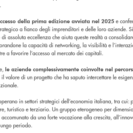
.
e confer
ccesso della prima edizione avviata nel 2025
ategico a fianco degli imprenditori e delle loro aziende. Si 
di assoluta eccellenza che aiuta queste realtà a consolidare
orandone la capacità di networking, la visibilità e l’interaz
re a favorire l’accesso al mercato dei capitali.
ne,
le aziende complessivamente coinvolte nel percor
il valore di un progetto che ha saputo intercettare le esige
azionale.
erano in settori strategici dell’economia italiana, tra cui: 
are, turistico e terziario. Un gruppo eterogeneo per dimens
, accomunato da una forte vocazione alla crescita, all’innov
 lungo periodo.