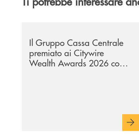
Ti potrebbe interessare an
/news/il-gruppo-cassa-centrale-premiato-ai-city
Il Gruppo Cassa Centrale
premiato ai Citywire
Wealth Awards 2026 come
“Piattaforma tecnologica
dell’anno”