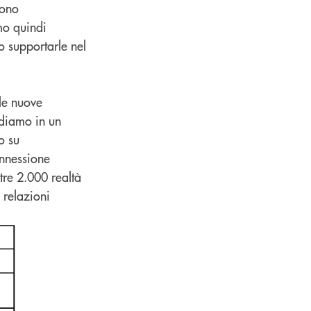
dono
amo quindi
 supportarle nel
le nuove
ediamo in un
o su
onnessione
tre 2.000 realtà
 relazioni