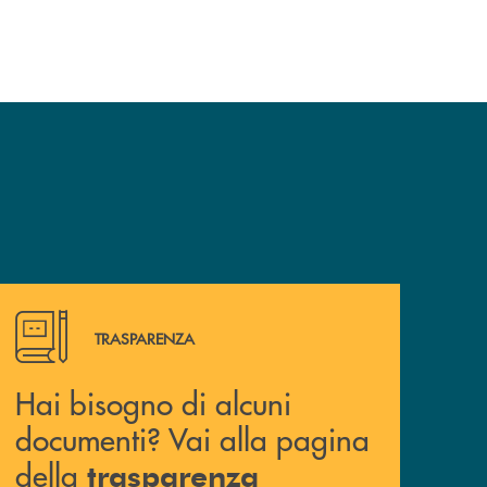
Hai bisogno di alcuni documenti? Vai alla pagina della 
TRASPARENZA
Hai bisogno di alcuni
documenti? Vai alla pagina
della
trasparenza