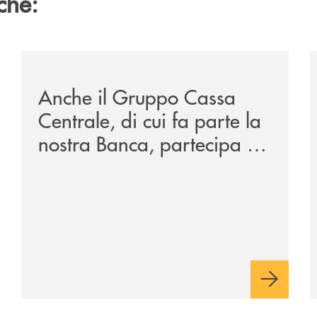
che:
wire-wealth-awards-2026-come-piattaforma-tecnologica-de
/news/anche-il-gruppo-cassa-centrale-partecipa-a-eurb
/
Anche il Gruppo Cassa
Centrale, di cui fa parte la
nostra Banca, partecipa a
EUR.BANK, il progetto di
BANCOMAT sulla
stablecoin in euro e sul
relativo ecosistema