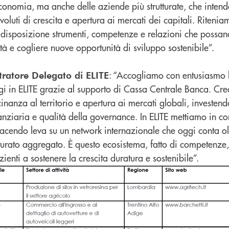
economia, ma anche delle aziende più strutturate, che inten
voluti di crescita e apertura ai mercati dei capitali. Riteni
disposizione strumenti, competenze e relazioni che possano
ità e cogliere nuove opportunità di sviluppo sostenibile”.
: “Accogliamo con entusiasmo 
tratore Delegato di ELITE
i in ELITE grazie al supporto di Cassa Centrale Banca. Cr
nanza al territorio e apertura ai mercati globali, investend
anziaria e qualità della governance. In ELITE mettiamo in c
facendo leva su un network internazionale che oggi conta ol
turato aggregato. È questo ecosistema, fatto di competenze,
zienti a sostenere la crescita duratura e sostenibile”.