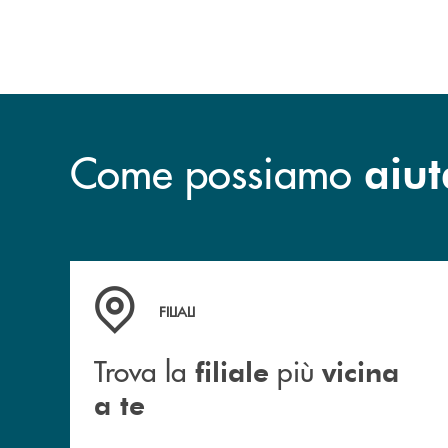
Come possiamo
aiut
Trova la filiale più vicina a te
FILIALI
Trova la
più
filiale
vicina
a te