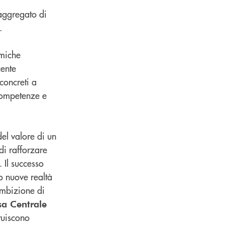
 aggregato di
.
amiche
cente
concreti a
competenze e
el valore di un
di rafforzare
. Il successo
o nuove realtà
ambizione di
sa Centrale
tuiscono