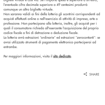
l’eventuale cifra decimale superiore a 49 centesimi produrrà
comunque un altro biglietto virtuale.
Non saranno validi ai fini della lotteria gli scontrini corrispondenti ad
acquisti effettuati online o nell'esercizio di attività di impresa, arte o
professione. Non partecipano alla lotteria, inoltre, gli acquisti per i
quali il consumatore richieda all'esercente l’acquisizione del proprio
codice fiscale a fini di detrazione o deduzione fiscale.
La lotteria avrà estrazioni “ordinarie” ed estrazioni “zerocontanti”: se
avrai utilizzato strumenti di pagamento elettronico parteciperai ad
entrambe.
Per maggiori informazioni, visita il
sito dedicato
.
SHARE