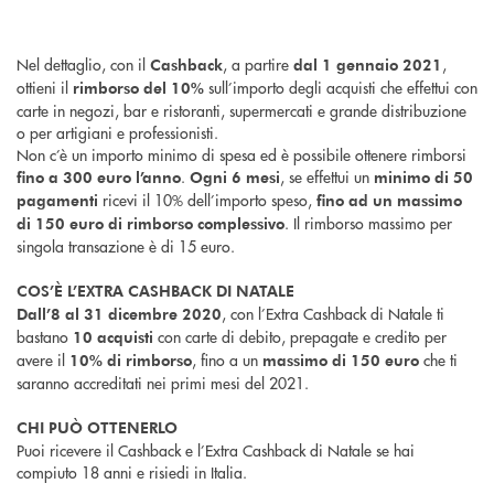
Nel dettaglio, con il
, a partire
,
Cashback
dal 1 gennaio 2021
ottieni il
sull’importo degli acquisti che effettui con
rimborso del 10%
carte in negozi, bar e ristoranti, supermercati e grande distribuzione
o per artigiani e professionisti.
Non c’è un importo minimo di spesa ed è possibile ottenere rimborsi
.
, se effettui un
fino a 300 euro l’anno
Ogni 6 mesi
minimo di 50
ricevi il 10% dell’importo speso,
pagamenti
fino ad un massimo
. Il rimborso massimo per
di 150 euro di rimborso complessivo
singola transazione è di 15 euro.
COS’È L’EXTRA CASHBACK DI NATALE
, con l’Extra Cashback di Natale ti
Dall’8 al 31 dicembre 2020
bastano
con carte di debito, prepagate e credito per
10 acquisti
avere il
, fino a un
che ti
10% di rimborso
massimo di 150 euro
saranno accreditati nei primi mesi del 2021.
CHI PUÒ OTTENERLO
Puoi ricevere il Cashback e l’Extra Cashback di Natale se hai
compiuto 18 anni e risiedi in Italia.