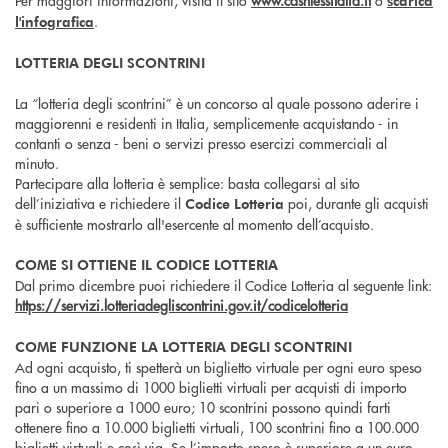
Per maggiori informazioni, visita il sito
www.cashlessitalia.it
o
scarica
.
l'infografica
LOTTERIA DEGLI SCONTRINI
La “lotteria degli scontrini” è un concorso al quale possono aderire i
maggiorenni e residenti in Italia, semplicemente acquistando - in
contanti o senza - beni o servizi presso esercizi commerciali al
minuto.
Partecipare alla lotteria è semplice: basta collegarsi al sito
dell’iniziativa e richiedere il
poi, durante gli acquisti
Codice Lotteria
è sufficiente mostrarlo all'esercente al momento dell’acquisto.
COME SI OTTIENE IL CODICE LOTTERIA
Dal primo dicembre puoi richiedere il Codice Lotteria al seguente link:
https://servizi.lotteriadegliscontrini.gov.it/codicelotteria
COME FUNZIONE LA LOTTERIA DEGLI SCONTRINI
Ad ogni acquisto, ti spetterà un biglietto virtuale per ogni euro speso
fino a un massimo di 1000 biglietti virtuali per acquisti di importo
pari o superiore a 1000 euro; 10 scontrini possono quindi farti
ottenere fino a 10.000 biglietti virtuali, 100 scontrini fino a 100.000
biglietti virtuali e così via. Se l’importo speso è superiore a un euro,