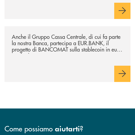
/news/anche-il-gruppo-cassa-centrale-partecipa-a-eurbank-il-progetto-d
Anche il Gruppo Cassa Centrale, di cui fa parte
la nostra Banca, partecipa a EUR.BANK, il
progetto di BANCOMAT sulla stablecoin in euro
e sul relativo ecosistema
Come possiamo
?
aiutarti