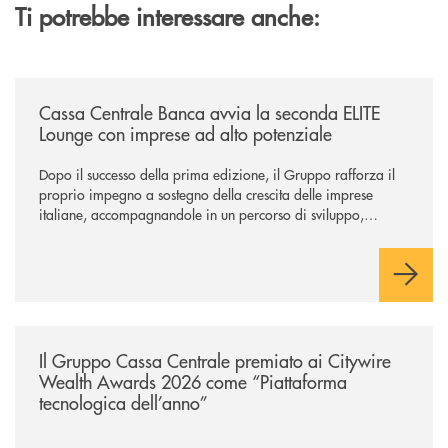
Ti potrebbe interessare anche:
/news/cassa-centrale-banca-avvia-la-seconda-elite-lounge-con-imprese-
Cassa Centrale Banca avvia la seconda ELITE
Lounge con imprese ad alto potenziale
Dopo il successo della prima edizione, il Gruppo rafforza il
proprio impegno a sostegno della crescita delle imprese
italiane, accompagnandole in un percorso di sviluppo,
innovazione e accesso ai mercati dei capitali.
/news/il-gruppo-cassa-centrale-premiato-ai-citywire-wealth-awards-20
Il Gruppo Cassa Centrale premiato ai Citywire
Wealth Awards 2026 come “Piattaforma
tecnologica dell’anno”