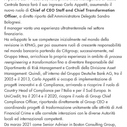
Centrale Banca farà il suo ingresso Carlo Appetiti, assumendo il
nuovo ruolo di
Chief
of CEO Staff and Chief Transformation
, a diretto riporto dell’Amministratore Delegato Sandro
Officer
Bolognesi.
Il manager vanta una esperienza ultratrentennale nel settore
finanziario.
Ha sviluppato le sue competenze inizialmente nel mondo della
revisione in KPMG, per poi assumere ruoli di crescente responsabilità
nel mondo bancario partendo da Citigroup; successivamente, nel
Gruppo Intesa, arricchisce la propria esperienza in ambito di
process
reengineering e transformation
fino a diventare Responsabile del
Dipartimento di Risk Management e Controlli della Divisione Asset
Management. Quindi, all’interno del Gruppo Deutsche Bank AG, tra il
2005 e il 2013, Carlo Appetiti si occupa di implementazione di
progetti innovativi e di Compliance, arrivando a ricoprire il ruolo di
Country Head of Compliance per l’Italia e per il Sud Europa. In
UniCredit, tra il 2014 e il 2020, ricopre il ruolo di Group Chief
Compliance Officer, riportando direttamente al Group CEO e
coordinando progetti di trasformazione unitamente alle attività di Anti
Financial Crime e alle correlate interazioni con le diverse Autorità
locali ed internazionali competenti.
Da marzo 2021 come Senior Advisor in Boston Consulting Group,