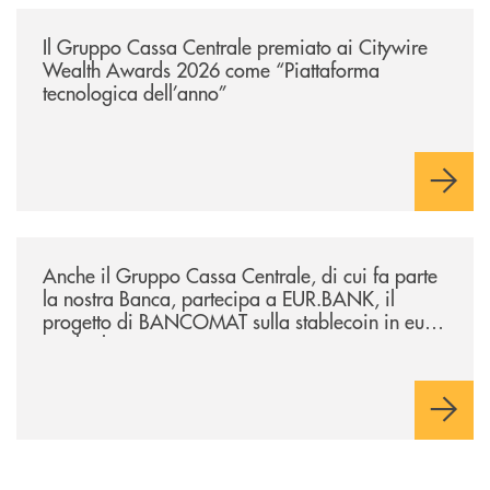
/news/il-gruppo-cassa-centrale-premiato-ai-citywire-wealth-awards-20
Il Gruppo Cassa Centrale premiato ai Citywire
Wealth Awards 2026 come “Piattaforma
tecnologica dell’anno”
/news/anche-il-gruppo-cassa-centrale-partecipa-a-eurbank-il-progetto-d
Anche il Gruppo Cassa Centrale, di cui fa parte
la nostra Banca, partecipa a EUR.BANK, il
progetto di BANCOMAT sulla stablecoin in euro
e sul relativo ecosistema