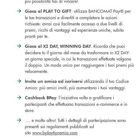
più possibilità hai di vincere!
: utilizza BANCOMAT Pay® per
Gioca al PLAY TO GIFT
le tue transazioni e divertiti a completare le azioni
richieste: avrai così facilmente accesso a due livelli di
premi, ricchi di vantaggi ed esperienze uniche, subito
pronti per te.
. Ricorda che puoi
Gioca al X2 DAY, WINNING DAY
decidere tu il giorno del mese da trasformare in X2 DAY:
un giorno speciale, in cui le transazioni effettuate valgono
il doppio. Un modo unico per raggiungere i tuoi premi più
velocemente.
utilizzando il tuo Codice
Invita un amico ad iscriversi
Amico: più amici inviti, più aumentano i tuoi vantaggi.
: l’iniziativa volta a gratificare i
Cashback BPay
partecipanti che effettuano transazioni e-commerce e in
store.
… e molto altro! Tutti i dettagli di partecipazione sono
presenti sui regolamenti pubblicati sul
sito
www.bplaytipremia.com