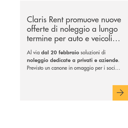
/news/claris-rent-promuove-nuove-offerte-di-nole
Claris Rent promuove nuove
offerte di noleggio a lungo
termine per auto e veicoli
commerciali
Al via
soluzioni di
dal 20 febbraio
.
noleggio dedicate a privati e aziende
Previsto un canone in omaggio per i soci
delle banche del Gruppo.