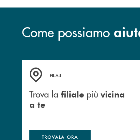
Come possiamo
aiut
Trova la filiale più vicina a te
FILIALI
Trova la
più
filiale
vicina
a te
TROVALA ORA