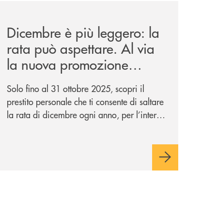
news/salta-la-rata-di-prestipay-solo-fino-al-31-ottobre-20
Dicembre è più leggero: la
rata può aspettare. Al via
la nuova promozione
“Salta la Rata” di
Solo fino al 31 ottobre 2025, scopri il
Prestipay.
prestito personale che ti consente di saltare
la rata di dicembre ogni anno, per l’intera
durata del finanziamento. In più con il
concorso “Prestipay: la scelta che ti
premia”, ottieni un prestito Prestipay e puoi
vincere uno dei 400 Buoni Regalo
Amazon.it* da 50€ in palio.