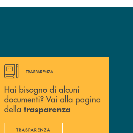
Hai bisogno di alcuni documenti? Vai alla pagina della 
TRASPARENZA
Hai bisogno di alcuni
documenti? Vai alla pagina
della
trasparenza
TRASPARENZA