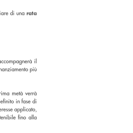
iare di una
rata
e accompagnerà il
 finanziamento più
prima metà verrà
finito in fase di
eresse applicato,
nibile fino alla