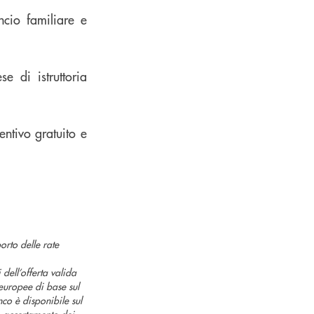
ncio familiare e
e di istruttoria
entivo gratuito e
rto delle rate
i dell’offerta valida
uropee di base sul
nco è disponibile sul
o accertamento dei