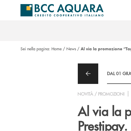
Salta al contenuto principale
Sei nella pagina:
Home
/
News
/
Al via la promozione “Tagl
DAL 01 GIU
NOVITÀ / PROMOZIONI
Al via la 
Prestipay. 