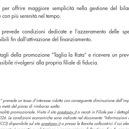
per offrire maggiore semplicità nella gestione del bila
 con più serenità nel tempo.
 prevede condizioni dedicate e l’azzeramento delle spes
bili fin dall’attivazione del finanziamento.
ttagli della promozione “Taglia la Rata” e ricevere un prev
ibile rivolgersi alla propria filiale di fiducia.
 prevede un tasso d’interesse ridotto con conseguente diminuzione dell’impo
a metà del piano di rimborso scelto.
alità promozionale. Visita il sito
prestipay.it
o recati in Filiale per i dettagl
. Le condizioni economiche sono indicate nel documento “Informazioni e
CCI) disponibile sul sito
prestipay.it
o presso le Banche collocatrici il cui ele
ziamento è soggetta a valutazione e approvazione di Prestipay S.p.A. previ