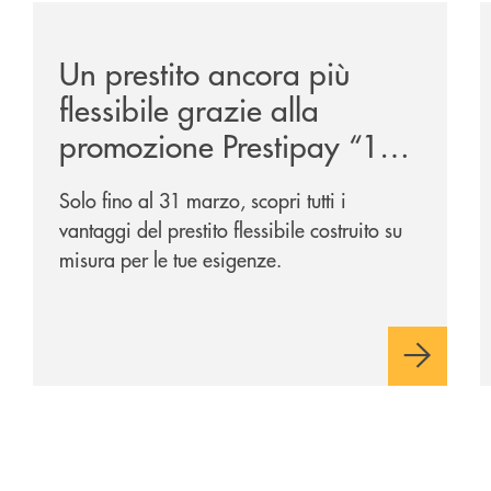
ggio-a-lungo-termine-per-auto-e-veicoli-commerciali/
/news/prestipay-110-volte-su-misura-per-te/
/
Un prestito ancora più
flessibile grazie alla
promozione Prestipay “110
Volte Su Misura per Te!”
Solo fino al 31 marzo, scopri tutti i
vantaggi del prestito flessibile costruito su
misura per le tue esigenze.