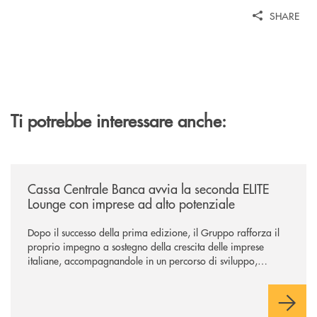
SHARE
Ti potrebbe interessare anche:
/news/cassa-centrale-banca-avvia-la-seconda-elite-lounge-con-imprese-
Cassa Centrale Banca avvia la seconda ELITE
Lounge con imprese ad alto potenziale
Dopo il successo della prima edizione, il Gruppo rafforza il
proprio impegno a sostegno della crescita delle imprese
italiane, accompagnandole in un percorso di sviluppo,
innovazione e accesso ai mercati dei capitali.