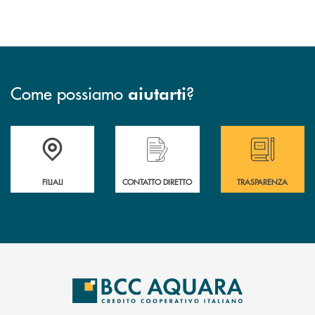
Come possiamo
?
aiutarti
Trova la filiale più vicina a te
Hai bisogno di assistenza immediata ?
Hai bisogno di alcun
FILIALI
CONTATTO DIRETTO
TRASPARENZA