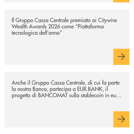
/news/il-gruppo-cassa-centrale-premiato-ai-citywire-wealth-awards-20
Il Gruppo Cassa Centrale premiato ai Citywire
Wealth Awards 2026 come “Piattaforma
tecnologica dell’anno”
/news/anche-il-gruppo-cassa-centrale-partecipa-a-eurbank-il-progetto-d
Anche il Gruppo Cassa Centrale, di cui fa parte
la nostra Banca, partecipa a EUR.BANK, il
progetto di BANCOMAT sulla stablecoin in euro
e sul relativo ecosistema