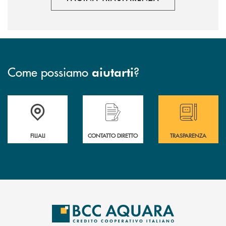
Come possiamo
?
aiutarti
Trova la filiale più vicina a te
Hai bisogno di assistenza immediata ?
Hai bisogno di alcun
FILIALI
CONTATTO DIRETTO
TRASPARENZA