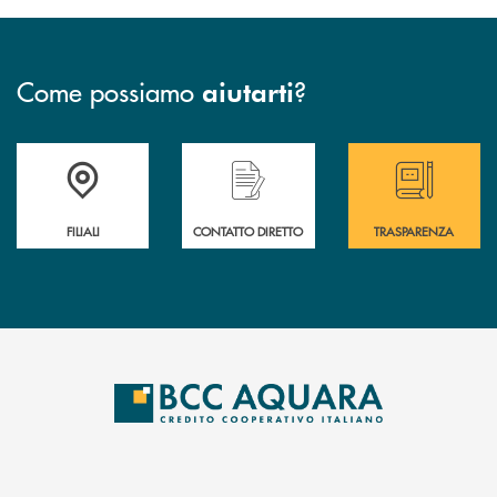
Come possiamo
?
aiutarti
Trova la filiale più vicina a te
Hai bisogno di assistenza immediata ?
Hai bisogno di alcun
FILIALI
CONTATTO DIRETTO
TRASPARENZA