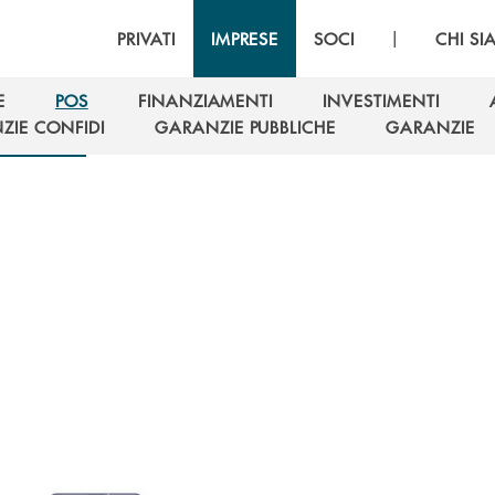
|
PRIVATI
IMPRESE
SOCI
CHI S
E
POS
FINANZIAMENTI
INVESTIMENTI
E
POS
FINANZIAMENTI
INVESTIMENTI
ZIE CONFIDI
GARANZIE PUBBLICHE
GARANZIE
ZIE CONFIDI
GARANZIE PUBBLICHE
GARANZIE