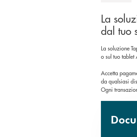
La solu
dal tuo 
La soluzione T
o sul tuo table
Accetta pagament
da qualsiasi dis
Ogni transazion
Docum