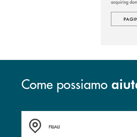
acquiring dome
PAGI
Come possiamo
aiut
Trova la filiale più vicina a te
FILIALI