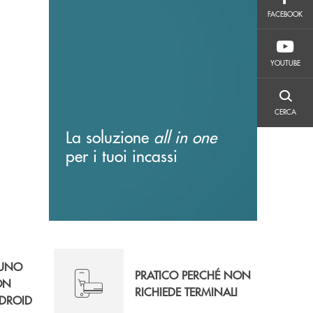
FACEBOOK
FACEBOOK
YOUTUBE
YOUTUBE
CERCA
CERCA
La soluzione
all in one
per i tuoi incassi
 UNO
PRATICO PERCHÉ NON
ON
RICHIEDE TERMINALI
DROID