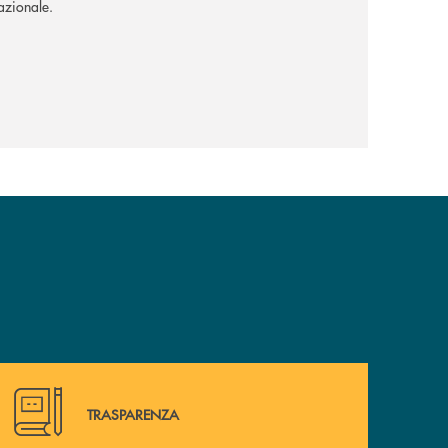
nazionale.
Hai bisogno di alcuni documenti? Vai alla pagina della 
TRASPARENZA