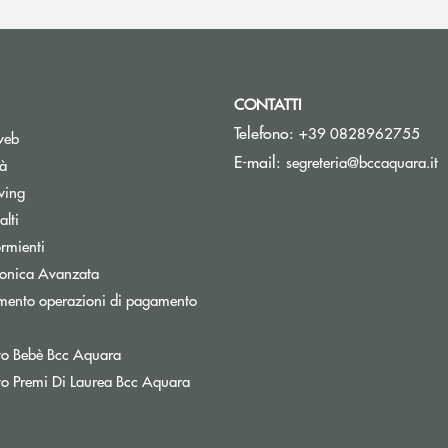
CONTATTI
Telefono:
+39 0828962755
web
(
E-mail:
segreteria@bccaquara.it
tà
wing
lti
rmienti
tronica Avanzata
mento operazioni di pagamento
nestra
o Bebè Bcc Aquara
o Premi Di Laurea Bcc Aquara