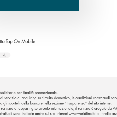
apre una nuova finestra
tto Tap On Mobile
1 kb
blicitario con finalità promozionale.
al servizio di acquiring su circuito domestico, le condizioni contrattuali son
o gli sportelli della banca e nella sezione “Trasparenza” del sito internet.
l servizio di acquiring su circuito internazionale, il servizio è erogato da W
trattuali sono indicate anche sul sito internet www.worldlineitalia.it nella se