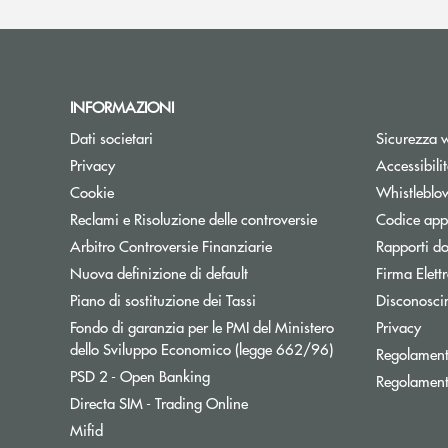
INFORMAZIONI
Dati societari
Sicurezza 
Privacy
Accessibili
Cookie
Whistleblo
Reclami e Risoluzione delle controversie
Codice appa
Apre una nuova finestra
Arbitro Controversie Finanziarie
Rapporti do
Nuova definizione di default
Firma Elet
Apre una nuova finestra
Piano di sostituzione dei Tassi
Disconosci
Fondo di garanzia per le PMI del Ministero
Privacy
Apre una nuova fi
dello Sviluppo Economico (legge 662/96)
Regolament
Apre una nuova finestra
PSD 2 - Open Banking
Regolament
Apre una nuova finestra
Directa SIM - Trading Online
Mifid