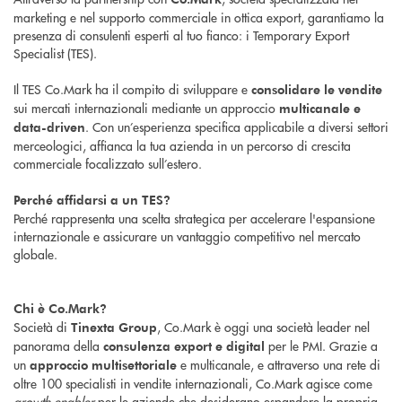
marketing e nel supporto commerciale in ottica export, garantiamo la
presenza di consulenti esperti al tuo fianco: i Temporary Export
Specialist (TES).
Il TES Co.Mark ha il compito di sviluppare e
consolidare le vendite
sui mercati internazionali mediante un approccio
multicanale e
. Con un’esperienza specifica applicabile a diversi settori
data-driven
merceologici, affianca la tua azienda in un percorso di crescita
commerciale focalizzato sull’estero.
Perché affidarsi a un TES?
Perché rappresenta una scelta strategica per accelerare l'espansione
internazionale e assicurare un vantaggio competitivo nel mercato
globale.
Chi è Co.Mark?
Società di
, Co.Mark è oggi una società leader nel
Tinexta Group
panorama della
per le PMI. Grazie a
consulenza export e digital
un
e multicanale, e attraverso una rete di
approccio multisettoriale
oltre 100 specialisti in vendite internazionali, Co.Mark agisce come
growth enabler
per le aziende che desiderano espandere la propria