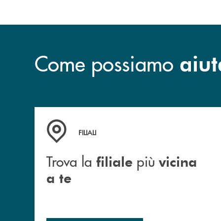
Come possiamo
aiut
Trova la filiale più vicina a te
FILIALI
Trova la
più
filiale
vicina
a te