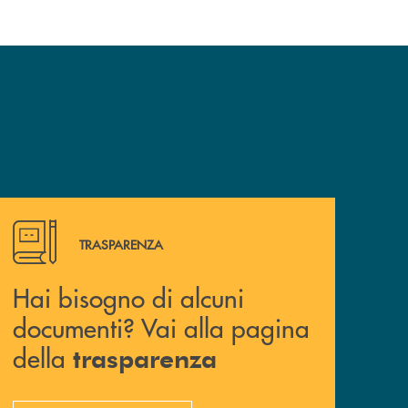
Hai bisogno di alcuni documenti? Vai alla pagina della 
TRASPARENZA
Hai bisogno di alcuni
documenti? Vai alla pagina
della
trasparenza