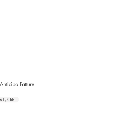
apre una nuova finestra
 Anticipo Fatture
61,3 kb