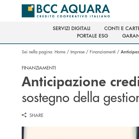
Salta al contenuto principale
SERVIZI DIGITALI
CONTI E CART
SERVIZI DIGITALI
CONTI E CART
PORTALE ESG
GARAN
PORTALE ESG
GARAN
Sei nella pagina:
Home
/
Imprese
/
Finanziamenti
/
Anticipa
FINANZIAMENTI
Anticipazione credi
sostegno della gestio
SHARE