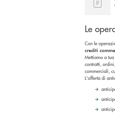
Le oper
Con le operazio
crediti commer
Mettiamo a tua 
contratti, ordi
commerciali, cu
L'offerta di ant
anticip
anticip
anticip