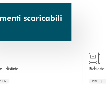
enti scaricabili
apre una nuova finestra
e - distinta
Richiesta
7 kb
PDF | 