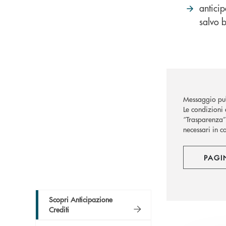
antici
salvo b
Messaggio pub
Le condizioni 
“Trasparenza” 
necessari in c
PAGI
Scopri Anticipazione
Crediti