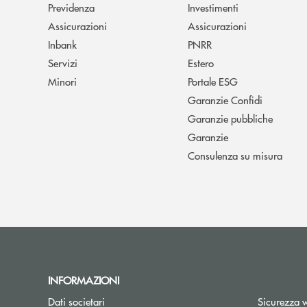
Previdenza
Investimenti
Assicurazioni
Assicurazioni
Inbank
PNRR
Servizi
Estero
Minori
Portale ESG
Garanzie Confidi
Garanzie pubbliche
Garanzie
Consulenza su misura
INFORMAZIONI
Dati societari
Sicurezza 