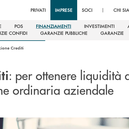
|
PRIVATI
IMPRESE
SOCI
CHI S
E
POS
FINANZIAMENTI
INVESTIMENTI
E
POS
FINANZIAMENTI
INVESTIMENTI
ZIE CONFIDI
GARANZIE PUBBLICHE
GARANZIE
ZIE CONFIDI
GARANZIE PUBBLICHE
GARANZIE
zione Crediti
: per ottenere liquidità 
ti
ne ordinaria aziendale