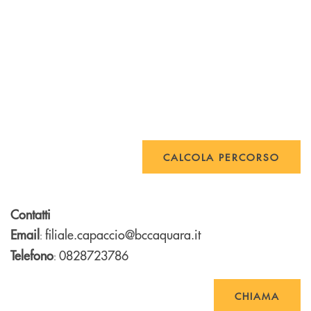
CALCOLA PERCORSO
Contatti
Email
filiale.capaccio@bccaquara.it
:
Telefono
0828723786
:
CHIAMA