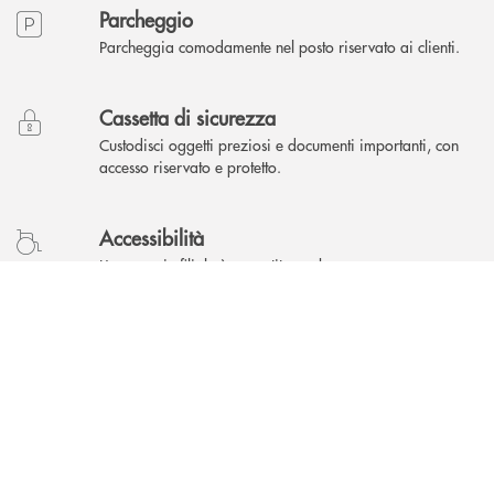
Parcheggio
Parcheggia comodamente nel posto riservato ai clienti.
Cassetta di sicurezza
Custodisci oggetti preziosi e documenti importanti, con
accesso riservato e protetto.
Accessibilità
L'accesso in filiale è garantito anche a persone con
INBANK
disabilità.
Area Self
Puoi accedere a qualsiasi ora, effettuando operazioni
bancarie in autonomia.