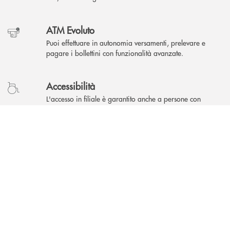
ATM Evoluto
Puoi effettuare in autonomia versamenti, prelevare e
pagare i bollettini con funzionalità avanzate.
Accessibilità
L'accesso in filiale è garantito anche a persone con
disabilità.
INBANK
Area Self
Puoi accedere a qualsiasi ora, effettuando operazioni
bancarie in autonomia.